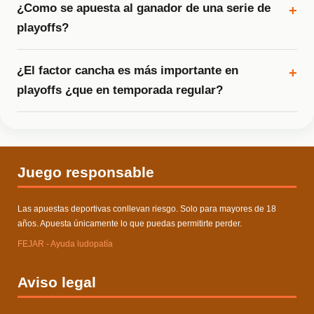
¿Como se apuesta al ganador de una serie de
playoffs?
¿El factor cancha es más importante en
playoffs ¿que en temporada regular?
Juego responsable
Las apuestas deportivas conllevan riesgo. Solo para mayores de 18
años. Apuesta únicamente lo que puedas permitirte perder.
FEJAR - Ayuda ludopatía
Aviso legal