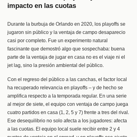
impacto en las cuotas
Durante la burbuja de Orlando en 2020, los playoffs se
jugaron sin público y la ventaja de campo desaparecio
casi por completo. Fue un experimento natural
fascinante que demostró algo que sospechaba: buena
parte de la ventaja de jugar en casa no es el viaje ni el
jet lag, sino la presión ambiental del público.
Con el regreso del público a las canchas, el factor local
ha recuperado relevancia en playoffs – y de hecho se
amplifica respecto a la temporada regular. En una serie
al mejor de siete, el equipo con ventaja de campo juega
cuatro partidos en casa (1, 2, 5 y 7) frente a tres del rival.
Ese desequilibrio no solo afecta a los jugadores: afecta
a las cuotas. El equipo local suele recibir entre 2 y 4