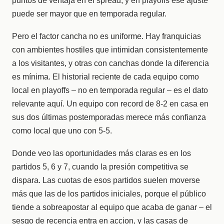
puntos de ventaja en el spread, y en playoffs ese ajuste
puede ser mayor que en temporada regular.
Pero el factor cancha no es uniforme. Hay franquicias
con ambientes hostiles que intimidan consistentemente
a los visitantes, y otras con canchas donde la diferencia
es mínima. El historial reciente de cada equipo como
local en playoffs – no en temporada regular – es el dato
relevante aquí. Un equipo con record de 8-2 en casa en
sus dos últimas postemporadas merece más confianza
como local que uno con 5-5.
Donde veo las oportunidades más claras es en los
partidos 5, 6 y 7, cuando la presión competitiva se
dispara. Las cuotas de esos partidos suelen moverse
más que las de los partidos iniciales, porque el público
tiende a sobreapostar al equipo que acaba de ganar – el
sesgo de recencia entra en accion, y las casas de