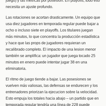
juego) y las métricas por posesion. En playoffs, todo eso
necesita un ajuste profundo.
Las rotaciones se acortan drasticamente. Un equipo que
usa diez jugadores en temporada regular puede bajar a
ocho o incluso siete en playoffs. Los titulares juegan
más minutos, lo que concentra la producción estadística
y hace que las props de jugadores requieran un
recalibrado completo. El impacto de una lesion menor
también se amplifica: un jugador que juega tocado 25
minutos en enero puede intentar jugar 38 en una
eliminatoria.
El ritmo de juego tiende a bajar. Las posesiones se
vuelven más valiosas, las defensas se endurecen y los
entrenadores priorizan la ejecucion sobre la velocidad.
Esto empuja los totales hacia abajo – un partido que en
temporada regular tendría una línea de 228 puede