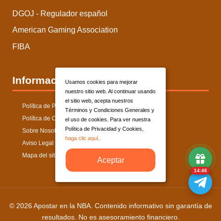
DGOJ - Regulador español
American Gaming Association
FIBA
Información
Usamos cookies para mejorar
nuestro sitio web. Al continuar usando
el sitio web, acepta nuestros
Política de Privacidad
Términos y Condiciones Generales y
Política de Cookies
el uso de cookies. Para ver nuestra
Política de Privacidad y Cookies,
Sobre Nosotros
haga clic aquí
.
Aviso Legal
Mapa del sitio
Aceptar
14:46
© 2026 Apostar en la NBA. Contenido informativo sin garantía de
resultados. No es asesoramiento financiero.