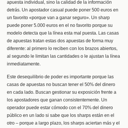
apuesta individual, sino la calidad de la información
detrás. Un apostador casual puede poner 500 euros en
un favorito «porque van a ganar seguro». Un sharp
puede poner 5.000 euros en el no favorito porque su
modelo detecta que la línea esta mal puesta. Las casas
de apuestas tratan estas dos apuestas de forma muy
diferente: al primero lo reciben con los brazos abiertos,
al segundo le limitan las cantidades o le ajustan la línea
inmediatamente.
Este desequilibrio de poder es importante porque las
casas de apuestas no buscan tener el 50% del dinero
en cada lado. Buscan gestionar su exposición frente a
los apostadores que ganan consistentemente. Un
operador puede estar cómodo con el 70% del dinero
público en un lado si sabe que los sharps están en el
otro – porque a largo plazo, los sharps aciertan más y el