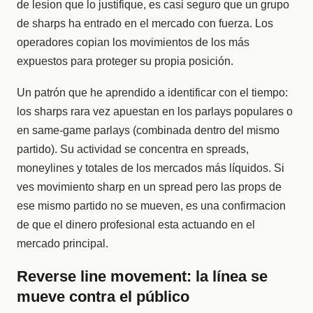
de lesion que lo justifique, es casi seguro que un grupo
de sharps ha entrado en el mercado con fuerza. Los
operadores copian los movimientos de los más
expuestos para proteger su propia posición.
Un patrón que he aprendido a identificar con el tiempo:
los sharps rara vez apuestan en los parlays populares o
en same-game parlays (combinada dentro del mismo
partido). Su actividad se concentra en spreads,
moneylines y totales de los mercados más líquidos. Si
ves movimiento sharp en un spread pero las props de
ese mismo partido no se mueven, es una confirmacion
de que el dinero profesional esta actuando en el
mercado principal.
Reverse line movement: la línea se
mueve contra el público