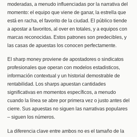
moderadas, a menudo influenciadas por la narrativa del
momento: el equipo que viene de ganar, la estrella que
está en racha, el favorito de la ciudad. El público tiende
a apostar a favoritos, al over en totales, y a equipos con
marcas reconocidas. Estos patrones son predecibles, y
las casas de apuestas los conocen perfectamente.
El sharp money proviene de apostadores o sindicatos
profesionales que operan con modelos estadisticos,
información contextual y un historial demostrable de
rentabilidad. Los sharps apuestan cantidades
significativas en momentos específicos, a menudo
cuando la línea se abre por primera vez o justo antes del
cierre. Sus apuestas no siguen las narrativas populares
– siguen los números.
La diferencia clave entre ambos no es el tamaño de la