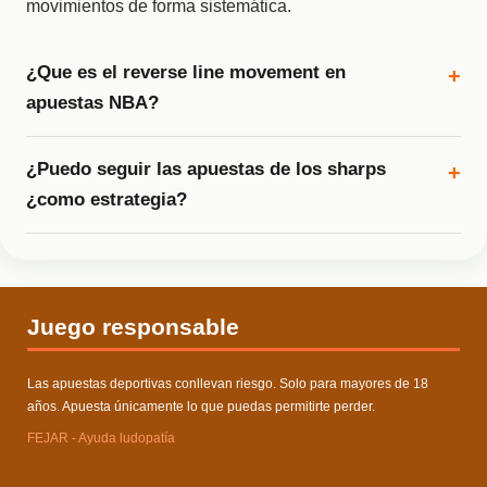
movimientos de forma sistemática.
¿Que es el reverse line movement en
apuestas NBA?
¿Puedo seguir las apuestas de los sharps
¿como estrategia?
Juego responsable
Las apuestas deportivas conllevan riesgo. Solo para mayores de 18
años. Apuesta únicamente lo que puedas permitirte perder.
FEJAR - Ayuda ludopatía