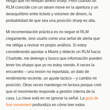
riesgo que no reflejan dinero sharp. Pero cuando un
RLM coincide con un steam move en la apertura y un
desequilibrio entre tickets y volumen de dinero, la
probabilidad de que sea una posición sharp es alta.
Mi recomendación práctica es no seguir el RLM
ciegamente, sino usarlo como una señal de alerta que
me obliga a revisar mi propio análisis. Si estoy
considerando apostar a Miami y detecto un RLM hacia
Charlotte, me detengo y busco que información pueden
tener los sharps que yo no estoy viendo. A veces la
encuentro – una lesion no reportada, un dato de
rendimiento reciente, un ajuste tactico – y cambio mi
posición. Otras veces mantengo mi lectura porque creó
que el movimiento responde a gestión interna de la
casa. La clave está en no ignorar la señal. La
guía de
line movement
profundiza en cómo leer estos